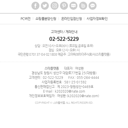
PC버전
쇼핑몰분양신청
온라인입점신청
사업자정보확인
고객센터 / 계좌안내
02-522-5229
상담 : 오전10시~오후06시 (토요일,공휴일 휴무)
점심 : 오후12시~오후1시
국민은행
070137-04-021808
예금주 : 고마워브라더주식회사(스타플랫폼)
스타플랫폼
대표자 : 여성환
경상남도 창원시 성산구 대암로77번길 25(대방동)
고객센터 : 02-522-5229
FAX : 055-264-4444
사업자등록번호 : 581-25-01592
통신판매업신고 : 제 2023-창원성산-0469호
E-mail : k202020@nate.com
개인정보보호책임자 : 여성환 (k202020@nate.com)
COPYRIGHT © 스타플랫폼 ALL RIGHTS RESERVED.