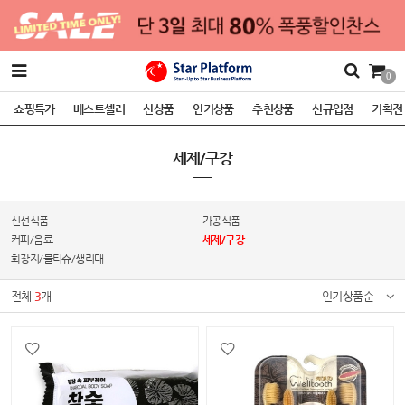
0
쇼핑특가
베스트셀러
신상품
인기상품
추천상품
신규입점
기획전
세제/구강
신선식품
가공식품
커피/음료
세제/구강
화장지/물티슈/생리대
전체
3
개
인기상품순