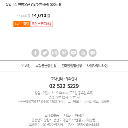
꽃잎미소 한방모근 영양샴푸(용량 500 ml)
14,010
원
22,000
원
140P 적립
조건부무료배송
PC버전
쇼핑몰분양신청
온라인입점신청
사업자정보확인
고객센터 / 계좌안내
02-522-5229
상담 : 오전10시~오후06시 (토요일,공휴일 휴무)
점심 : 오후12시~오후1시
국민은행
070137-04-021808
예금주 : 고마워브라더주식회사(스타플랫폼)
스타플랫폼
대표자 : 여성환
경상남도 창원시 성산구 대암로77번길 25(대방동)
고객센터 : 02-522-5229
FAX : 055-264-4444