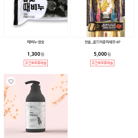
때비누-참숯
칫솔_골드이중미세모-4P
1,300
5,000
원
원
조건부무료배송
조건부무료배송