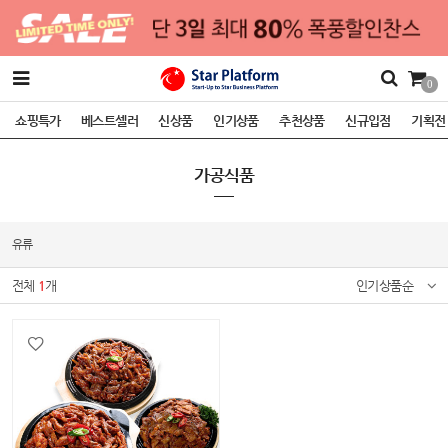
0
쇼핑특가
베스트셀러
신상품
인기상품
추천상품
신규입점
기획전
가공식품
유류
전체
1
개
인기상품순