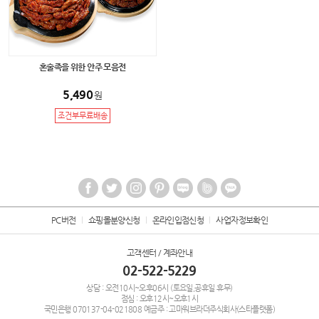
혼술족을 위한 안주 모음전
5,490
원
조건부무료배송
PC버전
쇼핑몰분양신청
온라인입점신청
사업자정보확인
고객센터 / 계좌안내
02-522-5229
상담 : 오전10시~오후06시 (토요일,공휴일 휴무)
점심 : 오후12시~오후1시
국민은행
070137-04-021808
예금주 : 고마워브라더주식회사(스타플랫폼)