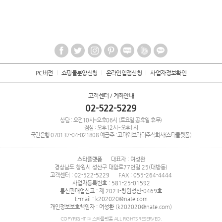
PC버전
쇼핑몰분양신청
온라인입점신청
사업자정보확인
고객센터 / 계좌안내
02-522-5229
상담 : 오전10시~오후06시 (토요일,공휴일 휴무)
점심 : 오후12시~오후1시
국민은행
070137-04-021808
예금주 : 고마워브라더주식회사(스타플랫폼)
스타플랫폼
대표자 : 여성환
경상남도 창원시 성산구 대암로77번길 25(대방동)
고객센터 : 02-522-5229
FAX : 055-264-4444
사업자등록번호 : 581-25-01592
통신판매업신고 : 제 2023-창원성산-0469호
E-mail : k202020@nate.com
개인정보보호책임자 : 여성환 (k202020@nate.com)
COPYRIGHT © 스타플랫폼 ALL RIGHTS RESERVED.