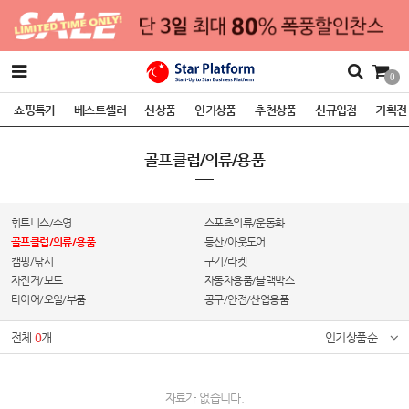
0
쇼핑특가
베스트셀러
신상품
인기상품
추천상품
신규입점
기획전
골프클럽/의류/용품
휘트니스/수영
스포츠의류/운동화
골프클럽/의류/용품
등산/아웃도어
캠핑/낚시
구기/라켓
자전거/보드
자동차용품/블랙박스
타이어/오일/부품
공구/안전/산업용품
전체
0
개
인기상품순
자료가 없습니다.