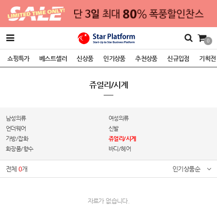
0
쇼핑특가
베스트셀러
신상품
인기상품
추천상품
신규입점
기획전
쥬얼리/시계
남성의류
여성의류
언더웨어
신발
가방/잡화
쥬얼리/시계
화장품/향수
바디/헤어
전체
0
개
인기상품순
자료가 없습니다.