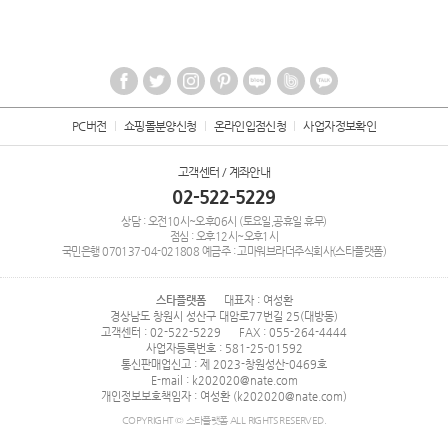
PC버전
쇼핑몰분양신청
온라인입점신청
사업자정보확인
고객센터 / 계좌안내
02-522-5229
상담 : 오전10시~오후06시 (토요일,공휴일 휴무)
점심 : 오후12시~오후1시
국민은행
070137-04-021808
예금주 : 고마워브라더주식회사(스타플랫폼)
스타플랫폼
대표자 : 여성환
경상남도 창원시 성산구 대암로77번길 25(대방동)
고객센터 : 02-522-5229
FAX : 055-264-4444
사업자등록번호 : 581-25-01592
통신판매업신고 : 제 2023-창원성산-0469호
E-mail : k202020@nate.com
개인정보보호책임자 : 여성환 (k202020@nate.com)
COPYRIGHT © 스타플랫폼 ALL RIGHTS RESERVED.