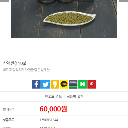
삼채환(110g)
바르고 정직하게 자연을 담은 삼채환
만족도 : 0%
상품평 : 0건
60,000
원
판매가격
상품코드
1690881244