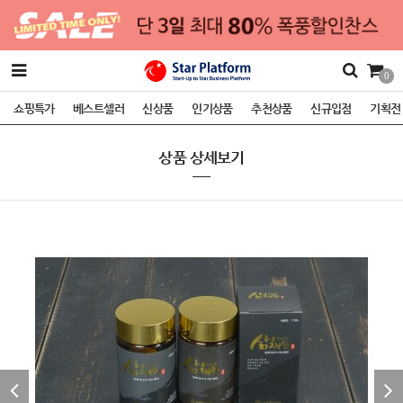
0
쇼핑특가
베스트셀러
신상품
인기상품
추천상품
신규입점
기획전
상품 상세보기