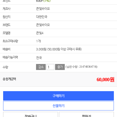
포인트
600P
(1%)
제조사
큰빛바이오
원산지
대한민국
브랜드
큰빛바이오
모델명
큰빛4
최소구매수량
1개
배송비
3,000원 (50,000원 이상 구매시 무료)
배송가능지역
전국
수량
감소
증가
(남은수량 : 2147483647개)
60,000
원
총 합계금액
구매하기
선물하기
장바구니
찜하기